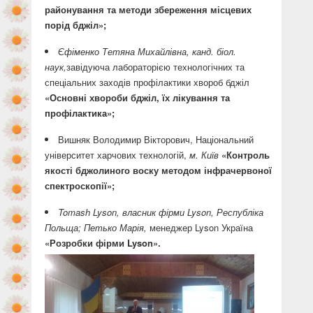
районування та методи збереження місцевих
порід бджіл»;
Єфіменко Тетяна Михайлівна, канд. біол.
наук,
завідуюча лабораторією технологічних та
спеціальних заходів профілактики хвороб бджіл
«Основні хвороби бджіл, їх лікування та
профілактика»;
Вишняк Володимир Вікторович, Національний
університет харчових технологій,
м. Київ
«Контроль
якості бджолиного воску методом інфрачервоної
спектроскопії»;
Tomash
Lyson
, власник фірми
Lyson
, Республіка
Польща;
Петько Марія,
менеджер Lyson Україна
«Розробки фірми
Lyson
».