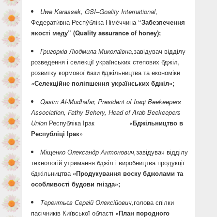
Uwe
Karassek
,
GSI
–
Goality
International
,
Федерати́вна Респу́бліка Німе́ччина
“Забезпечення
якості меду” (
Quality
assurance
of
honey
);
Григорків Людмила Миколаївна,
завідувач відділу
розведення і селекції українських степових бджіл,
розвитку кормової бази бджільництва та економіки
«
Селекційне поліпшення українських бджіл»;
Qasim Al-Mudhafar
,
President of Iraqi Beekeepers
Association
,
Fathy Behery
,
Head of Arab Beekeepers
Union
Республіка Ірак
«Бджільництво в
Республіці Ірак»
Міщенко Олександр Антонович,
завідувач відділу
технологій утримання бджіл і виробництва продукції
бджільництва
«Продукування воску бджолами та
особливості будови гнізда»;
Терентьєв Сергій Олексійович,
голова спілки
пасічників Київської області
«План породного