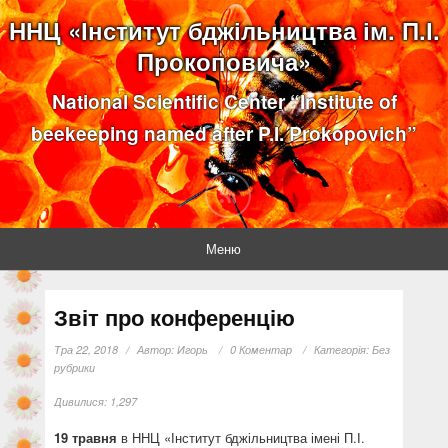
ННЦ «Інститут бджільництва ім. П.І.
Прокоповича»
National Scientific Center “Institute of
beekeeping named after P.I. Prokopovich”
Меню
Звіт про конференцію
Тра 22, 2018
Автор:
Игорь
0 Коментар
Категорія:
Без
рубрики
Дивилися:
1,297
19
травня
в ННЦ «Інститут бджільництва імені П.І.