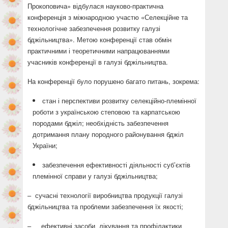
Прокоповича» відбулася науково-практична
конференція з міжнародною участю «Селекційне та
технологічне забезпечення розвитку галузі
бджільництва». Метою конференції став обмін
практичними і теоретичними напрацюваннями
учасників конференції в галузі бджільництва.
На конференції було порушено багато питань, зокрема:
стан і перспективи розвитку селекційно-племінної
роботи з українською степовою та карпатською
породами бджіл; необхідність забезпечення
дотримання плану породного районування бджіл
України;
забезпечення ефективності діяльності суб’єктів
племінної справи у галузі бджільництва;
– сучасні технології виробництва продукції галузі
бджільництва та проблеми забезпечення їх якості;
– ефективні засоби лікування та профілактики