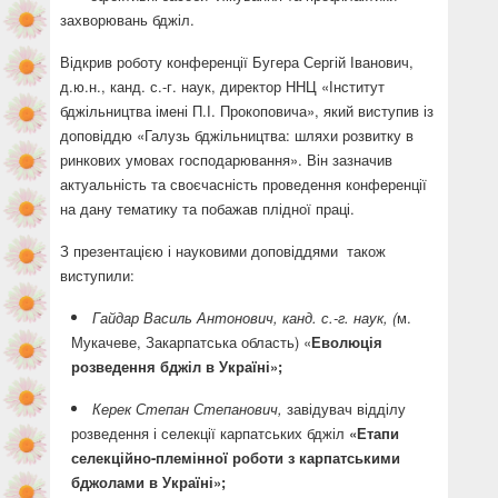
захворювань бджіл.
Відкрив роботу конференції Бугера Сергій Іванович,
д.ю.н., канд. с.-г. наук, директор ННЦ «Інститут
бджільництва імені П.І. Прокоповича», який виступив із
доповіддю «Галузь бджільництва: шляхи розвитку в
ринкових умовах господарювання». Він зазначив
актуальність та своєчасність проведення конференції
на дану тематику та побажав плідної праці.
З презентацією і науковими доповіддями також
виступили:
Гайдар Василь Антонович, канд. с.-г. наук, (
м.
Мукачеве, Закарпатська область) «
Еволюція
розведення бджіл в Україні»;
Керек Степан Степанович,
завідувач відділу
розведення і селекції карпатських бджіл
«Етапи
селекційно-племінної роботи з карпатськими
бджолами в Україні»;