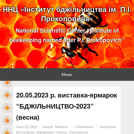
ННЦ «Інститут бджільництва ім. П.І.
Прокоповича»
National Scientific Center “Institute of
beekeeping named after P.I. Prokopovich”
Меню
20.05.2023 р. виставка-ярмарок
“БДЖІЛЬНИЦТВО-2023”
(весна)
Лют 22, 2023
Автор:
Redactor
0 Коментар
Категорія:
Без рубрики
,
Інформація
,
Новини
,
Оголошення