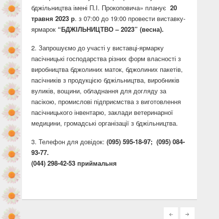
бджільництва імені П.І. Прокоповича» планує
20
травня 2023 р
. з 07:00 до 19:00 провести виставку-
ярмарок
“БДЖІЛЬНИЦТВО – 2023” (весна).
Запрошуємо до участі у виставці-ярмарку
пасічницькі господарства різних форм власності з
виробництва бджолиних маток, бджолиних пакетів,
пасічників з продукцією бджільництва, виробників
вуликів, вощини, обладнання для догляду за
пасікою, промислові підприємства з виготовлення
пасічницького інвентарю, заклади ветеринарної
медицини, громадські організації з бджільництва.
Телефон для довідок:
(095) 595-18-97; (095) 084-
93-77.
(044) 298-42-53 приймальня