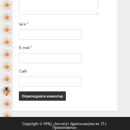
Ім’я
*
E-mail
*
Сайт
Copyright © ННЦ «Інститут бджільництва ім. П.І.
Прокоповича»