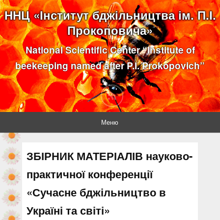
ННЦ «Інститут бджільництва ім. П.І.
Прокоповича»
National Scientific Center “Institute of
beekeeping named after P.I. Prokopovich”
Меню
ЗБІРНИК МАТЕРІАЛІВ науково-
практичної конференції
«Сучасне бджільництво в
Україні та світі»