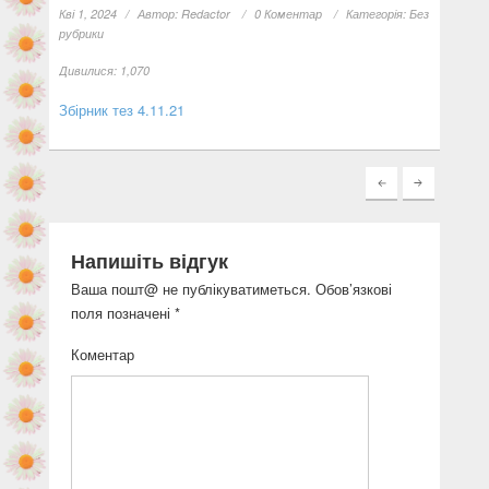
Кві 1, 2024
Автор:
Redactor
0 Коментар
Категорія:
Без
рубрики
Дивилися:
1,070
Збірник тез 4.11.21
Напишіть відгук
Ваша пошт@ не публікуватиметься.
Обов’язкові
поля позначені
*
Коментар