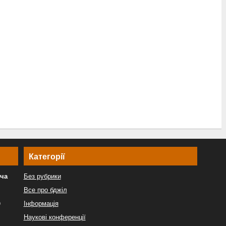
Категорії
ича
Без рубрики
Все про бджіл
9
Інформація
Наукові конференції