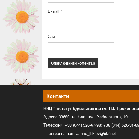
E-mail
*
Сайт
Контакти
ННЦ “Інститут бджільництва ім. П.І. Прокопов
Адреса:03680, м. Київ, вул. Заболотного, 19
Телефони: +38 (044) 526-67-98; +38 (044) 526-31-8
Електронна пошта: nnc_ibkiev@ukr.net