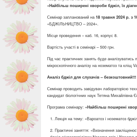
«Найбільш поширені хвороби бджіл, їх діагн
Семінар запланований на
18 травня 2024 р. з 
«БДЖІЛЬНИЦТВО – 2024».
Місце проведення – каб. 16, корпус 8.
Вартість участі в семінарі – 500 грн.
Під час практичних занять буде аналізуватись 
мікроскопічного аналізу на нозематоз та кліщ V
Аналіз бджіл для слухачів – безкоштовний!!!
Семінар проводить завідувач лабораторією техн
кандидат біологічних наук Тетяна Михайлівна 
Програма семінару:
«Найбільш поширені хворо
Лекція на тему: «Вароатоз і нозематоз бджіл.
Практичні заняття: «Визначення закліщенос
бджіл мікроспорідіями Nosema apis і Nosema cer