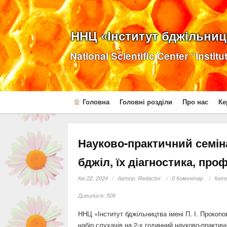
ННЦ «Інститут бджільницт
National Scientific Center “Instit
Головна
Головні розділи
Про нас
Ке
Науково-практичний семі
бджіл, їх діагностика, про
Кві 22, 2024
Автор:
Redactor
0 Коментар
Кате
Дивилися:
506
ННЦ «Інститут бджільництва імені П. І. Прокопо
набір слухачів на 2-х годинний науково-практичн