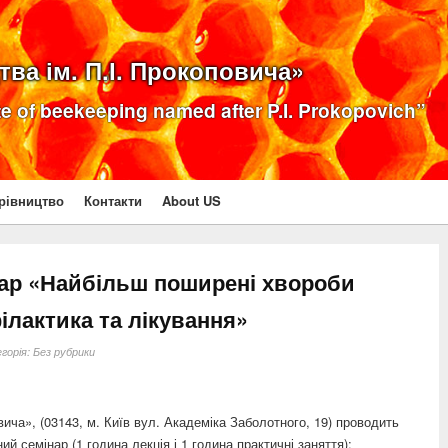
ва ім. П.І. Прокоповича»
ute of beekeeping named after P.I. Prokopovich”
рівництво
Контакти
About US
нар «Найбільш поширені хвороби
філактика та лікування»
горія:
Без рубрики
вича», (03143, м. Київ вул. Академіка Заболотного, 19) проводить
ий семінар (1 година лекція і 1 година практичні заняття):