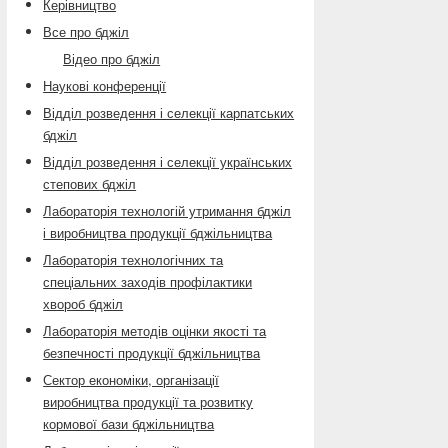
Керівництво
Все про бджіл
Відео про бджіл
Наукові конференції
Відділ розведення і селекції карпатських
бджіл
Відділ розведення і селекції українських
степових бджіл
Лабораторія технологій утримання бджіл
і виробництва продукції бджільництва
Лабораторія технологічних та
спеціальних заходів профілактики
хвороб бджіл
Лабораторія методів оцінки якості та
безпечності продукції бджільництва
Сектор економіки, організації
виробництва продукції та розвитку
кормової бази бджільництва