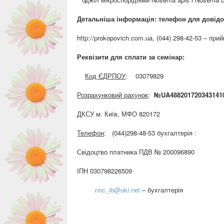
Детальніша інформація: т
елефон для довідок:
http://prokopovich.com.ua, (044) 298-42-53 – при
Реквізити для сплати за семінар:
Код ЄДРПОУ
: 03079829
Розрахунковий рахунок
:
№
UA
488201720343141
ДКСУ м. Київ, МФО 820172
Телефон
: (044)298-48-53 бухгалтерія :
Свідоцтво платника ПДВ № 200096890
ІПН 030798226509
nnc_ib@ukr.net
– бухгалтерія