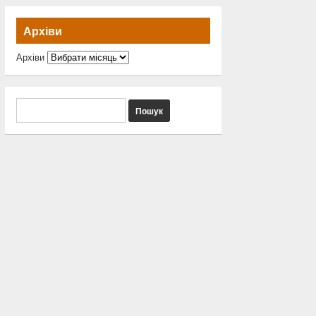
Архіви
Архіви