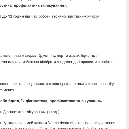
остика, профілактика та лікування».
10 до 12 годин
під час роботи весняної виставки-ярмарку
патологічний матеріал бджіл. Підмор та живих бджіл для
arroa слухачам бажано відібрати заздалегідь і принести з собою.
ологічних та спеціальних заходів профілактики захворювань бджіл,
Єфіменко.
би бджіл, їх діагностика, профілактика та лікування»
 Діагностика і лікування» (1 год.)
ті бджолиних сімей кліщем Varroa destructor та ступеню ураження
anae» (1 год.) (к.б.н. Т. М. Єфіменко; к.вет.н. Г.В. Односум).