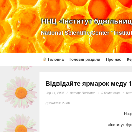
ННЦ «Інститут бджільницт
National Scientific Center “Instit
Головна
Головні розділи
Про нас
Ке
Відвідайте ярмарок меду 1
Чер 11, 2025
Автор:
Redactor
0 Коментар
Кат
Дивилися:
2,280
Наці
«Інститут бдж