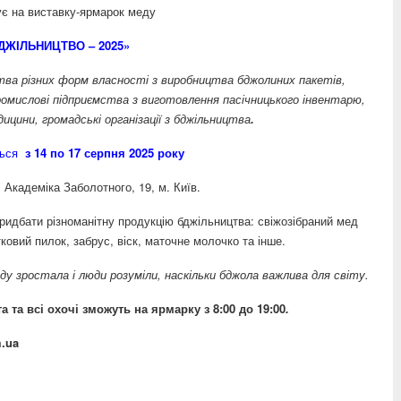
є на виставку-ярмарок меду
ДЖІЛЬНИЦТВО – 2025»
ства різних форм власності з виробництва бджолиних пакетів,
ромислові підприємства з виготовлення пасічницького інвентарю,
ицини, громадські організації з бджільництва
.
ться
з 14 по 17 серпня 2025 року
 Академіка Заболотного, 19, м. Київ.
ридбати різноманітну продукцію бджільництва: свіжозібраний мед
тковий пилок, забрус, віск, маточне молочко та інше.
у зростала і люди розуміли, наскільки бджола важлива для світу.
а та всі охочі
зможуть на ярмарку з 8:00 до 19:00
.
m.ua