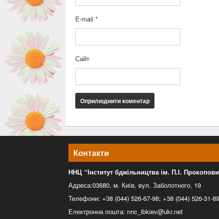
E-mail
*
Сайт
Контакти
ННЦ “Інститут бджільництва ім. П.І. Прокопов
Адреса:03680, м. Київ, вул. Заболотного, 19
Телефони: +38 (044) 526-67-98; +38 (044) 526-31-8
Електронна пошта: nnc_ibkiev@ukr.net