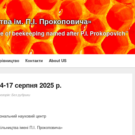
ва ім. П.І. Прокоповича»
ute of beekeeping named after P.I. Prokopovich”
рівництво
Контакти
About US
4-17 серпня 2025 р.
егорія:
Без рубрики
ональний науковий центр
ільництва імені П.І. Прокоповича»