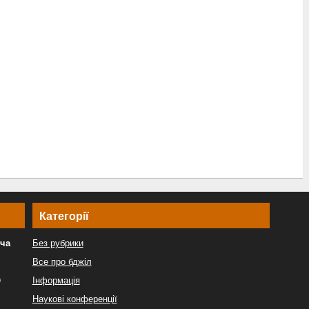
Категорії
ича
Без рубрики
Все про бджіл
9
Інформація
Наукові конференції