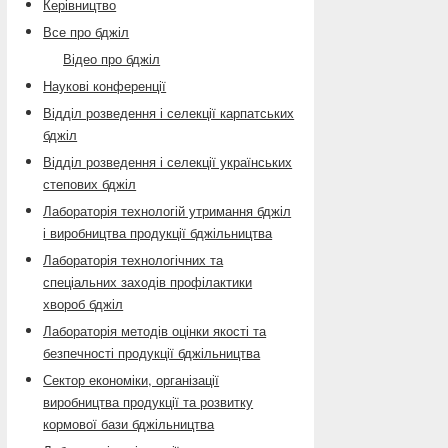
Керівництво
Все про бджіл
Відео про бджіл
Наукові конференції
Відділ розведення і селекції карпатських
бджіл
Відділ розведення і селекції українських
степових бджіл
Лабораторія технологій утримання бджіл
і виробництва продукції бджільництва
Лабораторія технологічних та
спеціальних заходів профілактики
хвороб бджіл
Лабораторія методів оцінки якості та
безпечності продукції бджільництва
Сектор економіки, організації
виробництва продукції та розвитку
кормової бази бджільництва