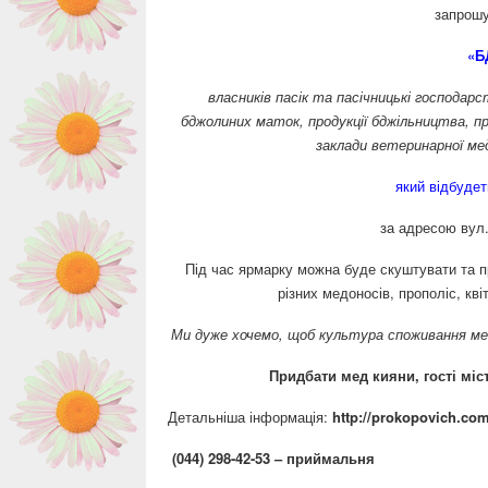
запрошу
«Б
власників пасік та пасічницькі господар
бджолиних маток, продукції бджільництва, п
заклади ветеринарної мед
який відбуде
за адресою вул.
Під час ярмарку можна буде скуштувати та п
різних медоносів, прополіс, кві
Ми дуже хочемо, щоб культура споживання мед
Придбати мед кияни, гості міст
Детальніша інформація:
http://prokopovich.co
(044) 298-42-53 – приймальня