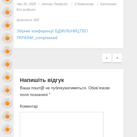
Чер 30, 2025
Автор:
Redactor
0 Коментар
Категорія:
Без рубрики
Дивилися:
662
Збірник конференції БДЖІЛЬНИЦТВО
УКРАЇНИ_compressed
Напишіть відгук
Ваша пошт@ не публікуватиметься.
Обов’язкові
поля позначені
*
Коментар