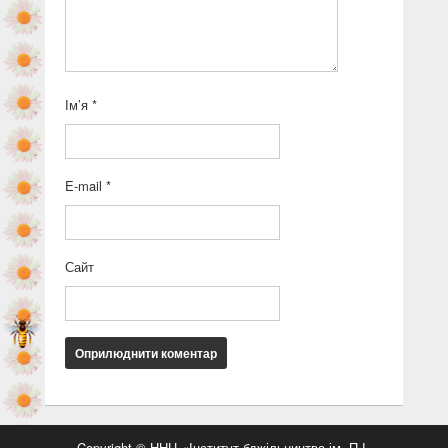
Ім’я
*
E-mail
*
Сайт
Copyright © ННЦ «Інститут бджільництва ім. П.І.