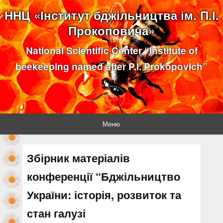
ННЦ «Інститут бджільництва ім. П.І.
Прокоповича»
National Scientific Center “Institute of
beekeeping named after P.I. Prokopovich”
Меню
Збірник матеріалів
конференції “Бджільництво
України: історія, розвиток та
стан галузі