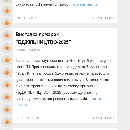
користувацькі бджолині матки
Читати більше…
КВІ 1, 2025
0 КОМЕНТАР
Виставка-ярмарок
“БДЖІЛЬНИЦТВО-2025”
Автор:
Redactor
Національний науковий центр «Інститут бджільництва
імені П.І.Прокоповича» (вул. Академіка Заболотного,
19, м. Київ) запрошує бджолярів, аграріїв та всіх хто
цікавиться останніми новинками галузі бджільництва
16-17-18 травня 2025 р. на виставку-ярмарок
«БДЖІЛЬНИЦТВО – 2025 (весна)» До участі у
виставці-ярмарку запрошуємо власників
Читати
більше…
БЕР 10, 2025
0 КОМЕНТАР