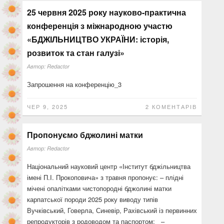
25 червня 2025 року науково-практична
конференція з міжнародною участю
«БДЖІЛЬНИЦТВО УКРАЇНИ: історія,
розвиток та стан галузі»
Автор:
Redactor
Запрошення на конференцію_3
ЧЕР 9, 2025
2 КОМЕНТАРІВ
Пропонуємо бджолині матки
Автор:
Redactor
Національний науковий центр «Інститут бджільництва
імені П.І. Прокоповича» з травня пропонує: – плідні
мічені опалітками чистопородні бджолині матки
карпатської породи 2025 року виводу типів
Вучківський, Говерла, Синевір, Рахівський із первинних
репродукторів з родоводом та паспортом; –