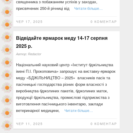
священника з побажанням успіхів у заходах,
присвячених 250-й річниці від
Читати більше…
ЧЕР 17, 2025
0 КОМЕНТАР
Відвідайте ярмарок меду 14-17 серпня
2025 р.
Автор:
Redactor
Національний науковий центр «Інститут бджільництва
імені П.І. Прокоповича» запрошує на виставку-ярмарок
меду «БДЖІЛЬНИЦТВО – 2025» власників пасік та
пасічницькі господарства різних форм власності з
виробництва бджолиних пакетів, бджолиних маток,
продукції бджільництва, промислові підприємства з
виготовлення пасічницького інвентарю, заклади
ветеринарної медицини,
Читати більше…
ЧЕР 11, 2025
0 КОМЕНТАР