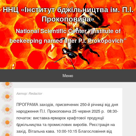
ННЦ «Інститут бджільництва ім. П.І.
Прокоповича»
National Scientific Center “Institute of
beekeeping named after P.I. Prokopovich”
Меню
Автор:
Redactor
ПРОГРАМА заходів, присвячених 250-й річниці від дня
народження П.І. Прокоповича 25 червня 2025 р. 08:30-
початок: виставка-ярмарок крафтової продукції
бджільництва та промислових виробів. Реєстрація на
захід. Вітальна кава. 10:00-10:15 Благословіння від