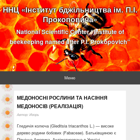
ННЦ «Інститут бджільництва ім. П.І.
Прокоповича»
National Scientific Center “Institute of
beekeeping named after P.I. Prokopovich”
Меню
МЕДОНОСНІ РОСЛИНИ ТА НАСІННЯ
МЕДОНОСІВ (РЕАЛІЗАЦІЯ)
Автор:
Игорь
Гледичія колюча (Gleditsia triacanthos L.) — високе
дерево родини бобових (Fabaceae). Батьківщиною є
Північна Америка. Акліматизована в Україні.