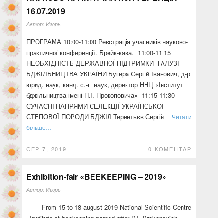
16.07.2019
Автор:
Игорь
ПРОГРАМА 10:00-11:00 Реєстрація учасників науково-
практичної конференції. Брейк-кава. 11:00-11:15
НЕОБХІДНІСТЬ ДЕРЖАВНОЇ ПІДТРИМКИ ГАЛУЗІ
БДЖІЛЬНИЦТВА УКРАЇНИ Бугера Сергій Іванович, д-р
юрид. наук, канд. с.-г. наук, директор ННЦ «Інститут
бджільництва імені П.І. Прокоповича» 11:15-11:30
СУЧАСНІ НАПРЯМИ СЕЛЕКЦІЇ УКРАЇНСЬКОЇ
СТЕПОВОЇ ПОРОДИ БДЖІЛ Терентьєв Сергій
Читати
більше…
СЕР 7, 2019
0 КОМЕНТАР
Exhibition-fair «BEEKEEPING – 2019»
Автор:
Игорь
From 15 to 18 august 2019 National Scientific Centre
«Institute of beekeeping named after P.I. Prokopovich