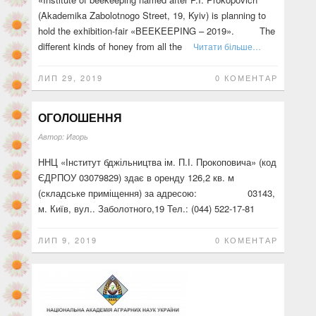
(Akademika Zabolotnogo Street, 19, Kyiv) is planning to
hold the exhibition-fair «BEEKEEPING – 2019». The
different kinds of honey from all the
Читати більше…
ЛИП 29, 2019
0 КОМЕНТАР
ОГОЛОШЕННЯ
Автор:
Игорь
ННЦ «Інститут бджільництва ім. П.І. Прокоповича» (код
ЄДРПОУ 03079829) здає в оренду 126,2 кв. м
(складське приміщення) за адресою: 03143,
м. Київ, вул.. Заболотного,19 Тел.: (044) 522-17-81
ЛИП 9, 2019
0 КОМЕНТАР