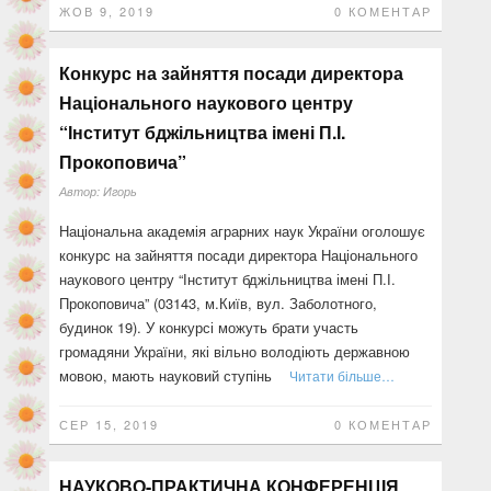
ЖОВ 9, 2019
0 КОМЕНТАР
Конкурс на зайняття посади директора
Національного наукового центру
“Інститут бджільництва імені П.І.
Прокоповича”
Автор:
Игорь
Національна академія аграрних наук України оголошує
конкурс на зайняття посади директора Національного
наукового центру “Інститут бджільництва імені П.І.
Прокоповича” (03143, м.Київ, вул. Заболотного,
будинок 19). У конкурсі можуть брати участь
громадяни України, які вільно володіють державною
мовою, мають науковий ступінь
Читати більше…
СЕР 15, 2019
0 КОМЕНТАР
НАУКОВО-ПРАКТИЧНА КОНФЕРЕНЦІЯ