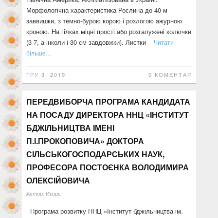
Морфологічна характеристика Рослина до 40 м
заввишки, з темно-бурою корою і розлогою ажурною
кроною. На гілках міцні прості або розгалужені колючки
(3-7, а інколи і 30 см завдовжки). Листки
Читати
більше…
ГРУ 3, 2019
0 КОМЕНТАР
ПЕРЕДВИБОРЧА ПРОГРАМА КАНДИДАТА
НА ПОСАДУ ДИРЕКТОРА ННЦ «ІНСТИТУТ
БДЖІЛЬНИЦТВА ІМЕНІ
П.І.ПРОКОПОВИЧА» ДОКТОРА
СІЛЬСЬКОГОСПОДАРСЬКИХ НАУК,
ПРОФЕСОРА ПОСТОЄНКА ВОЛОДИМИРА
ОЛЕКСІЙОВИЧА
Автор:
Игорь
Програма розвитку ННЦ «Інститут бджільництва ім.