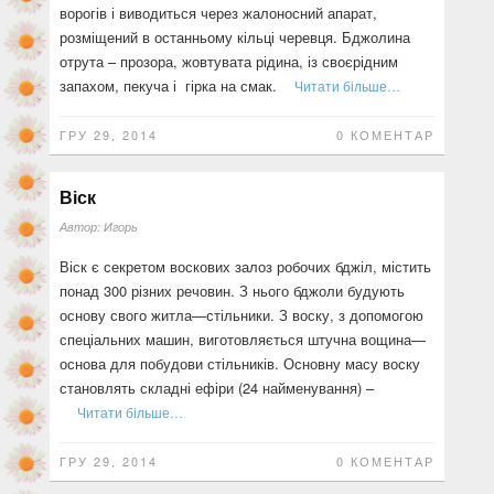
ворогів і виводиться через жалоносний апарат,
розміщений в остан­ньому кільці черевця. Бджолина
отрута – прозора, жовту­вата рідина, із своєрідним
запахом, пекуча і гірка на смак.
Читати більше…
ГРУ 29, 2014
0 КОМЕНТАР
Віск
Автор:
Игорь
Віск є секретом воскових залоз робочих бджіл, містить
понад 300 різних речовин. З нього бджоли будують
основу свого житла—стільники. З воску, з допомогою
спеціальних машин, виготовляється штучна вощина—
основа для побудови стільників. Основну масу воску
становлять складні ефіри (24 найменування) –
Читати більше…
ГРУ 29, 2014
0 КОМЕНТАР