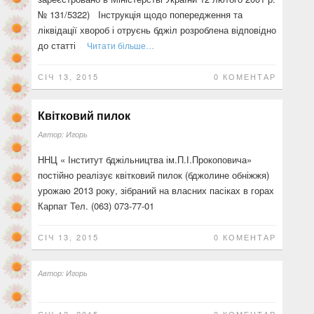
№ 131/5322) Інструкція щодо попередження та
ліквідації хвороб і от­руєнь бджіл розроблена відповідно
до статті
Читати більше…
СІЧ 13, 2015
0 КОМЕНТАР
Квітковий пилок
Автор:
Игорь
ННЦ « Інститут бджільництва ім.П.І.Прокоповича»
постійно реалізує квітковий пилок (бджолине обніжжя)
урожаю 2013 року, зібраний на власних пасіках в горах
Карпат Тел. (063) 073-77-01
СІЧ 13, 2015
0 КОМЕНТАР
Автор:
Игорь