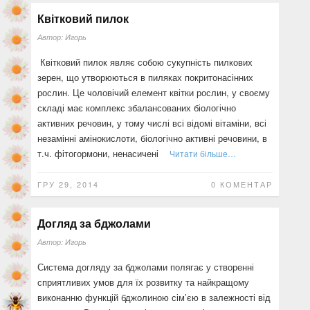
Квітковий пилок
Автор:
Игорь
Квітковий пилок являє собою сукупність пилкових
зерен, що утворюються в пиляках покритонасінних
рослин. Це чо­ловічий елемент квітки рослин, у своєму
складі має комплекс збалансованих біологічно
активних речовин, у тому числі всі відомі вітаміни, всі
незамінні амінокислоти, біологічно активні речовини, в
т.ч. фітогормони, ненасичені
Читати більше…
ГРУ 29, 2014
0 КОМЕНТАР
Догляд за бджолами
Автор:
Игорь
Система догляду за бджолами полягає у створенні
сприятливих умов для їх розвитку та найкращому
виконанню функцій бджолиною сім’єю в залежності від