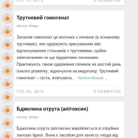
СІЧ 13, 2015
0 КОМЕНТАР
Трутневий гомогенат
Автор:
Игорь
Загалом гомогенат це молочко з личинок (в основному
трутневих), яке одержують пресуванням або
відтискуванням стільників з трутневими, щойно
запечатаними чи ще відкритими личинками.
Практикують також одержання личинок на шостий день
їхнього розвитку, відкачуючи на медогонці. Трутневий
гомогенат – густа, жовтувата,
Читати більше…
ГРУ 30, 2014
0 КОМЕНТАР
Бджолина отрута (апітоксин)
Автор:
Игорь
Бджолина отрута (апітоксин) виробляється в отруйних
залозах бджіл. Вона є засобом для захисту гнізда від