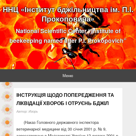
ННЦ «Інститут бджільництва ім. П.І.
Прокоповича»
National Scientific Center “Institute of
beekeeping named after P.I. Prokopovich”
Меню
ІНСТРУКЦІЯ ЩОДО ПОПЕРЕДЖЕННЯ ТА
ЛІКВІДАЦІЇ ХВОРОБ І ОТРУЄНЬ БДЖІЛ
Автор:
Игорь
(Наказ Головного державного інспектора
ветеринарної медицини від 30 січня 2001 р. № 9,
зареєстровано в Міністерстві України 12 лютого 2001 р.