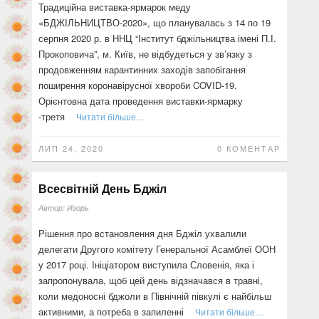
Традиційна виставка-ярмарок меду
«БДЖІЛЬНИЦТВО-2020», що планувалась з 14 по 19
серпня 2020 р. в ННЦ “Інститут бджільництва імені П.І.
Прокоповича”, м. Київ, не відбудеться у зв’язку з
продовженням карантинних заходів запобігання
поширення коронавірусної хвороби COVID-19.
Орієнтовна дата проведення виставки-ярмарку
-третя
Читати більше…
ЛИП 24, 2020
0 КОМЕНТАР
Всесвітній День Бджіл
Автор:
Игорь
Рішення про встановлення дня Бджіл ухвалили
делегати Другого комітету Генеральної Асамблеї ООН
у 2017 році. Ініціатором виступила Словенія, яка і
запропонувала, щоб цей день відзначався в травні,
коли медоносні бджоли в Північній півкулі є найбільш
активними, а потреба в запиленні
Читати більше…